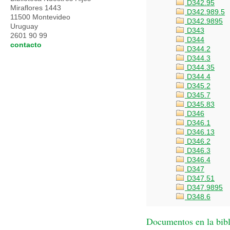
D342.95
Miraflores 1443
D342.989.5
11500 Montevideo
D342.9895
Uruguay
D343
2601 90 99
D344
contacto
D344.2
D344.3
D344.35
D344.4
D345.2
D345.7
D345.83
D346
D346.1
D346.13
D346.2
D346.3
D346.4
D347
D347.51
D347.9895
D348.6
Documentos en la bibli