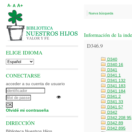
A+
A
A-
Nueva búsqueda
Información de la ind
D346.9
ELIGE IDIOMA
D340
D340.16
D341
CONECTARSE
D341.1
D341.132
acceder a su cuenta de usuario
D341.183
D341.184
D341.2
D341.33
D341.57
Olvidé mi contraseña
D342
D342.208 95
DIRECCIÓN
D342.89
D342.895
Biblioteca Nuestros Hijos