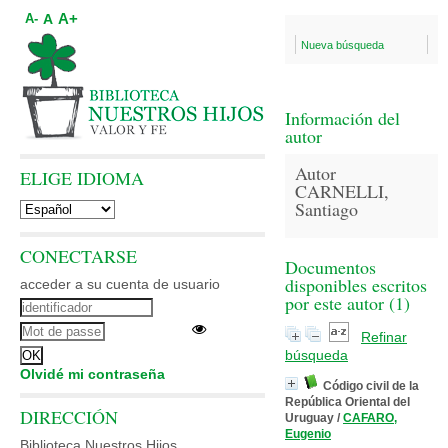
A+
A
A-
Nueva búsqueda
Información del
autor
Autor
ELIGE IDIOMA
CARNELLI,
Santiago
CONECTARSE
Documentos
disponibles escritos
acceder a su cuenta de usuario
por este autor (
1
)
Refinar
búsqueda
Olvidé mi contraseña
Código civil de la
República Oriental del
DIRECCIÓN
Uruguay
/
CAFARO,
Eugenio
Biblioteca Nuestros Hijos