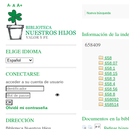
A+
A
A-
Nueva búsqueda
Información de la ind
658409
ELIGE IDIOMA
658
658.07
658.1
CONECTARSE
658.15
658.3
acceder a su cuenta de usuario
658.4
658.56
658.8
658092
658514
Olvidé mi contraseña
Documentos en la bibli
DIRECCIÓN
Biblioteca Nuestros Hijos
Refinar búsq