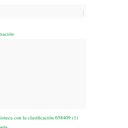
exación
oteca con la clasificación 658409 (
1
)
ueda