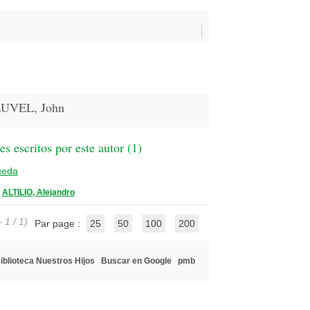
UVEL, John
 escritos por este autor (
1
)
ueda
/
ALTILIO, Alejandro
 1 / 1)
Par page :
25
50
100
200
iblioteca Nuestros Hijos
Buscar en Google
pmb