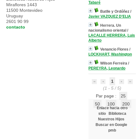
Tabaré
Miraflores 1443
11500 Montevideo
Batlle y Ordóñez
/
Uruguay
Javier VAZQUEZ D'ELIA
2601 90 99
Herrera. Un
contacto
nacionalismo oriental
/
LACALLE HERRERA, Luis
Alberto
Venancio Flores
/
LOCKHART, Washington
Wilson Ferreira
/
PEREYRA, Leonardo
1
(1 - 5 / 5)
Par page :
25
50
100
200
Enlace hacia otro
sitio
Biblioteca
Nuestros Hijos
Buscar en Google
pmb