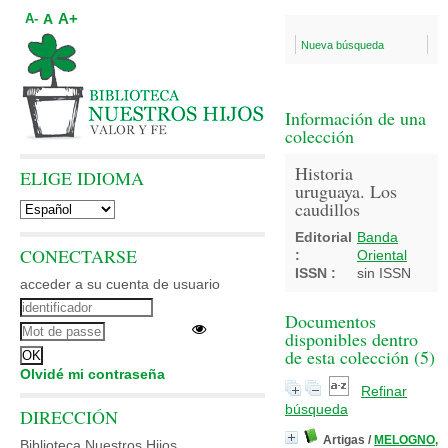
A+
A
A-
Nueva búsqueda
Información de una
colección
Historia
ELIGE IDIOMA
uruguaya. Los
caudillos
Editorial
Banda
CONECTARSE
:
Oriental
ISSN :
sin ISSN
acceder a su cuenta de usuario
Documentos
disponibles dentro
de esta colección (
5
)
Olvidé mi contraseña
Refinar
búsqueda
DIRECCIÓN
Artigas
/
MELOGNO,
Biblioteca Nuestros Hijos