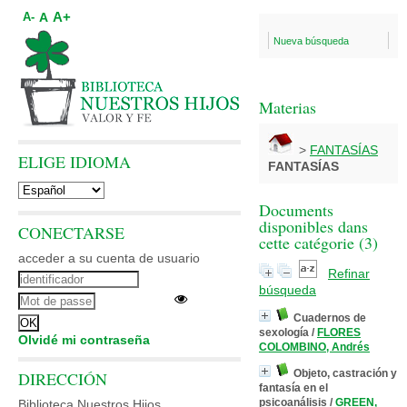
A+
A
A-
Nueva búsqueda
Materias
>
FANTASÍAS
ELIGE IDIOMA
FANTASÍAS
Documents
disponibles dans
CONECTARSE
cette catégorie (
3
)
acceder a su cuenta de usuario
Refinar
búsqueda
Cuadernos de
sexología
/
FLORES
Olvidé mi contraseña
COLOMBINO, Andrés
Objeto, castración y
DIRECCIÓN
fantasía en el
psicoanálisis
/
GREEN,
Biblioteca Nuestros Hijos