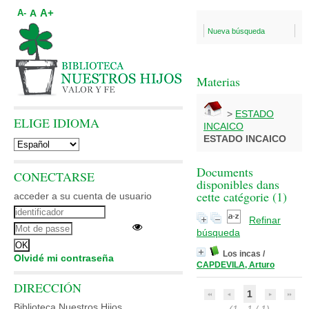
A+
A
A-
Nueva búsqueda
Materias
>
ESTADO
ELIGE IDIOMA
INCAICO
ESTADO INCAICO
Documents
CONECTARSE
disponibles dans
cette catégorie (
1
)
acceder a su cuenta de usuario
Refinar
búsqueda
Los incas
/
Olvidé mi contraseña
CAPDEVILA, Arturo
DIRECCIÓN
1
Biblioteca Nuestros Hijos