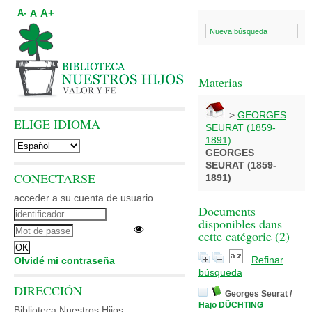
A+
A
A-
Nueva búsqueda
Materias
>
GEORGES
ELIGE IDIOMA
SEURAT (1859-
1891)
GEORGES
SEURAT (1859-
CONECTARSE
1891)
acceder a su cuenta de usuario
Documents
disponibles dans
cette catégorie (
2
)
Refinar
Olvidé mi contraseña
búsqueda
DIRECCIÓN
Georges Seurat
/
Hajo DÜCHTING
Biblioteca Nuestros Hijos