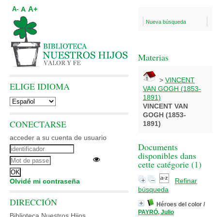
A+
A
A-
Nueva búsqueda
Materias
>
VINCENT
ELIGE IDIOMA
VAN GOGH (1853-
1891)
VINCENT VAN
GOGH (1853-
CONECTARSE
1891)
acceder a su cuenta de usuario
Documents
disponibles dans
cette catégorie (
1
)
Refinar
Olvidé mi contraseña
búsqueda
DIRECCIÓN
Héroes del color
/
PAYRÓ, Julio
Biblioteca Nuestros Hijos