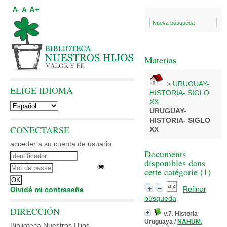
A+
A
A-
Nueva búsqueda
Materias
>
URUGUAY-
ELIGE IDIOMA
HISTORIA- SIGLO
XX
URUGUAY-
HISTORIA- SIGLO
CONECTARSE
XX
acceder a su cuenta de usuario
Documents
disponibles dans
cette catégorie (
1
)
Refinar
Olvidé mi contraseña
búsqueda
DIRECCIÓN
v.7. Historia
Uruguaya
/
NAHUM,
Biblioteca Nuestros Hijos