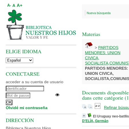
A+
A
A-
Nueva búsqueda
Materias
>
PARTIDOS
ELIGE IDIOMA
MENORES: UNION
CIVICA,
SOCIALISTA,COMUNIS
PARTIDOS MENORES:
CONECTARSE
UNION CIVICA,
SOCIALISTA,COMUNI
acceder a su cuenta de usuario
Documents disponible
dans cette catégorie (
1
Refinar búsq
Olvidé mi contraseña
El Uruguay neo-batllis
DIRECCIÓN
D'ELÍA, Germán
Biblioteca Nuestros Hijos