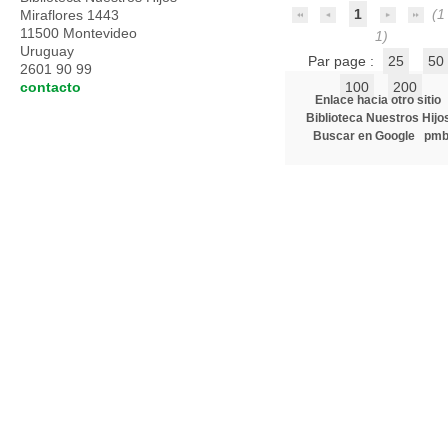
1
(1 
Miraflores 1443
11500 Montevideo
1)
Uruguay
Par page :
25
50
2601 90 99
contacto
100
200
Enlace hacia otro sitio
Biblioteca Nuestros Hijo
Buscar en Google
pm