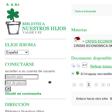
A+
A
A-
Nueva búsqueda
Materias
>
CRISIS ECONO
ELIGE IDIOMA
CRISIS ECONOMICA:
Documents disponibles
CONECTARSE
Refinar búsq
acceder a su cuenta de usuario
El Uruguay neo-batllis
1
(1 -
Olvidé mi contraseña
Enlace hacia otro sitio
B
DIRECCIÓN
Biblioteca Nuestros Hijos