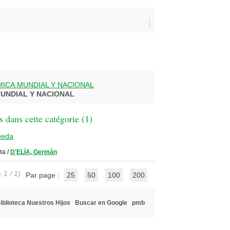
MICA:MUNDIAL Y NACIONAL
MUNDIAL Y NACIONAL
 dans cette catégorie (
1
)
ueda
ta
/
D'ELÍA, Germán
 1 / 1)
Par page :
25
50
100
200
iblioteca Nuestros Hijos
Buscar en Google
pmb