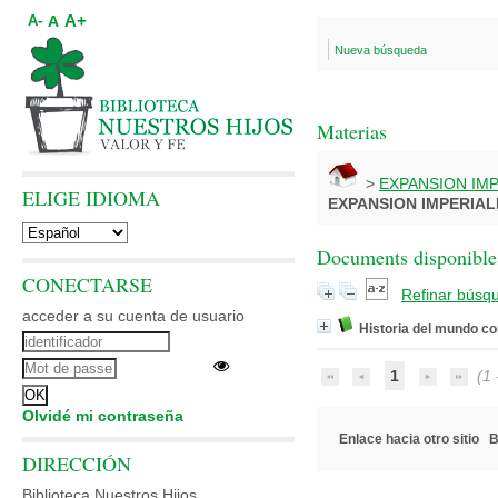
A+
A
A-
Nueva búsqueda
Materias
>
EXPANSION IMP
ELIGE IDIOMA
EXPANSION IMPERIAL
Documents disponibles
CONECTARSE
Refinar búsq
acceder a su cuenta de usuario
Historia del mundo c
1
(1 -
Olvidé mi contraseña
Enlace hacia otro sitio
B
DIRECCIÓN
Biblioteca Nuestros Hijos