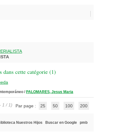
ERIALISTA
ISTA
 dans cette catégorie (
1
)
ueda
ontemporáneo
/
PALOMARES, Jesus Maria
 1 / 1)
Par page :
25
50
100
200
iblioteca Nuestros Hijos
Buscar en Google
pmb