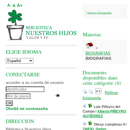
A+
A
A-
Nueva búsqueda
Materias
>
ELIGE IDIOMA
BIOGRAFIAS
BIOGRAFIAS
Documents
CONECTARSE
disponibles dans
cette catégorie (
4
)
acceder a su cuenta de usuario
Refinar
búsqueda
Luis Piñeyro del
Olvidé mi contraseña
Campo
/
Alberto PIÑEYRO
GUTIÉRREZ
DIRECCIÓN
Obras completas II
/
Biblioteca Nuestros Hijos
ZWEIG, Stefan