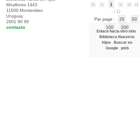
1
(1 
Miraflores 1443
11500 Montevideo
/ 1)
Uruguay
Par page :
25
50
2601 90 99
contacto
100
200
Enlace hacia otro sitio
Biblioteca Nuestros
Hijos
Buscar en
Google
pmb