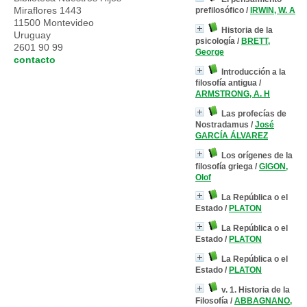
Miraflores 1443
prefilosófico
/
IRWIN, W. A
11500 Montevideo
Historia de la
Uruguay
psicología
/
BRETT,
2601 90 99
George
contacto
Introducción a la
filosofía antigua
/
ARMSTRONG, A. H
Las profecías de
Nostradamus
/
José
GARCÍA ÁLVAREZ
Los orígenes de la
filosofía griega
/
GIGON,
Olof
La República o el
Estado
/
PLATON
La República o el
Estado
/
PLATON
La República o el
Estado
/
PLATON
v. 1. Historia de la
Filosofía
/
ABBAGNANO,