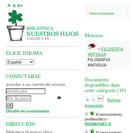
A+
A
A-
Nueva búsqueda
Materias
>
FILOSOFIA
ELIGE IDIOMA
ANTIGUA
FILOSOFIA
ANTIGUA
CONECTARSE
Documents
disponibles dans
acceder a su cuenta de usuario
cette catégorie (
10
)
Refinar
búsqueda
Olvidé mi contraseña
El pensamiento
prefilosófico
/
DIRECCIÓN
FRANKFORT, H
Biblioteca Nuestros Hijos
El pensamiento