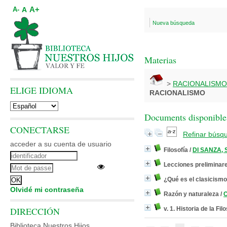
A+
A
A-
Nueva búsqueda
Materias
>
RACIONALISMO
ELIGE IDIOMA
RACIONALISMO
Documents disponibles
CONECTARSE
Refinar búsq
acceder a su cuenta de usuario
Filosofía
/
DI SANZA, S
Lecciones preliminare
¿Qué es el clasicism
Olvidé mi contraseña
Razón y naturaleza
/
C
DIRECCIÓN
v. 1. Historia de la Fil
Biblioteca Nuestros Hijos