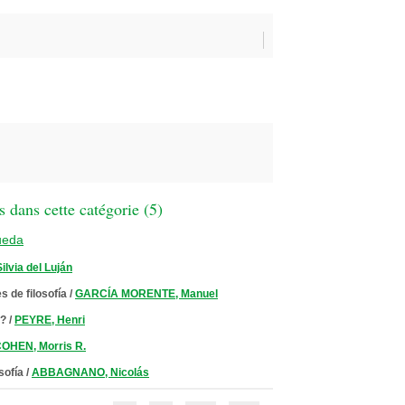
 dans cette catégorie (
5
)
ueda
ilvia del Luján
s de filosofía
/
GARCÍA MORENTE, Manuel
o?
/
PEYRE, Henri
OHEN, Morris R.
osofía
/
ABBAGNANO, Nicolás