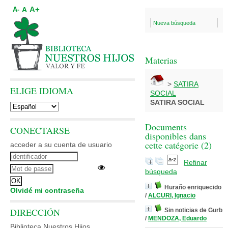
A+
A
A-
Nueva búsqueda
Materias
>
SATIRA
ELIGE IDIOMA
SOCIAL
SATIRA SOCIAL
Documents
CONECTARSE
disponibles dans
cette catégorie (
2
)
acceder a su cuenta de usuario
Refinar
búsqueda
Huraño enriquecido
Olvidé mi contraseña
/
ALCURI, Ignacio
DIRECCIÓN
Sin noticias de Gurb
/
MENDOZA, Eduardo
Biblioteca Nuestros Hijos