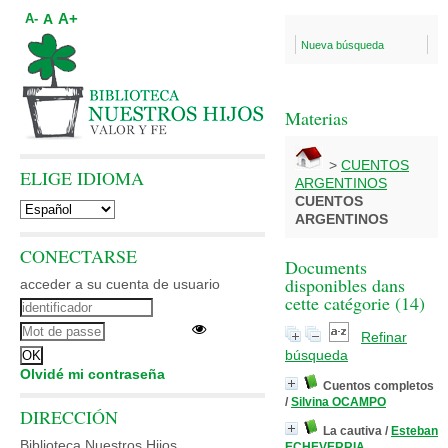
A+
A
A-
Nueva búsqueda
Materias
>
CUENTOS
ELIGE IDIOMA
ARGENTINOS
CUENTOS
ARGENTINOS
CONECTARSE
Documents
disponibles dans
acceder a su cuenta de usuario
cette catégorie (
14
)
Refinar
búsqueda
Olvidé mi contraseña
Cuentos completos
/
Silvina OCAMPO
DIRECCIÓN
La cautiva
/
Esteban
Biblioteca Nuestros Hijos
ECHEVERRIA