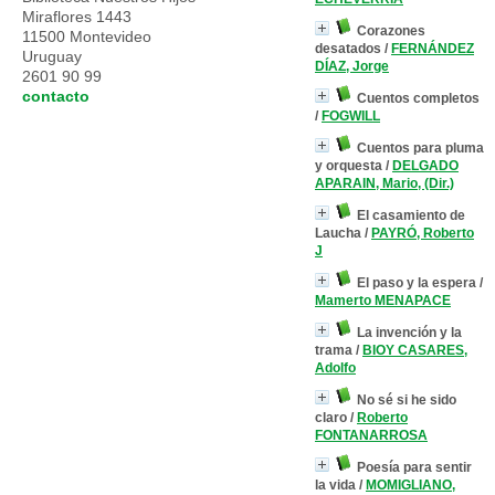
Miraflores 1443
Corazones
11500 Montevideo
desatados
/
FERNÁNDEZ
Uruguay
DÍAZ, Jorge
2601 90 99
contacto
Cuentos completos
/
FOGWILL
Cuentos para pluma
y orquesta
/
DELGADO
APARAIN, Mario, (Dir.)
El casamiento de
Laucha
/
PAYRÓ, Roberto
J
El paso y la espera
/
Mamerto MENAPACE
La invención y la
trama
/
BIOY CASARES,
Adolfo
No sé si he sido
claro
/
Roberto
FONTANARROSA
Poesía para sentir
la vida
/
MOMIGLIANO,