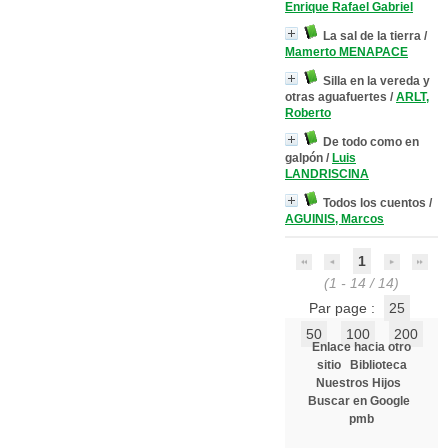
Enrique Rafael Gabriel
La sal de la tierra
/
Mamerto MENAPACE
Silla en la vereda y
otras aguafuertes
/
ARLT,
Roberto
De todo como en
galpón
/
Luis
LANDRISCINA
Todos los cuentos
/
AGUINIS, Marcos
1
(1 - 14 / 14)
Par page :
25
50
100
200
Enlace hacia otro
sitio
Biblioteca
Nuestros Hijos
Buscar en Google
pmb