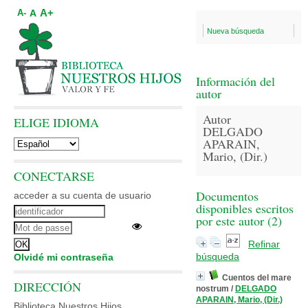
A+
A
A-
Nueva búsqueda
Información del
autor
Autor
ELIGE IDIOMA
DELGADO
APARAIN,
Mario, (Dir.)
CONECTARSE
Documentos
acceder a su cuenta de usuario
disponibles escritos
por este autor (
2
)
Refinar
búsqueda
Olvidé mi contraseña
Cuentos del mare
DIRECCIÓN
nostrum
/
DELGADO
APARAIN, Mario, (Dir.)
Biblioteca Nuestros Hijos