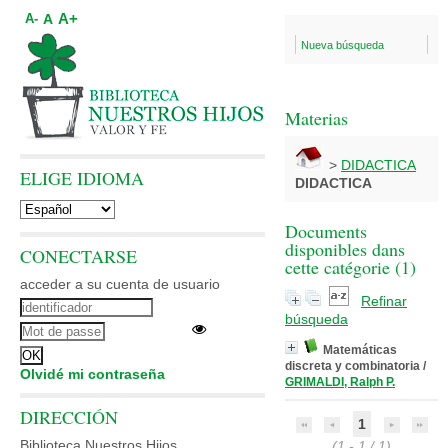
A+
A
A-
Nueva búsqueda
Materias
>
DIDACTICA
ELIGE IDIOMA
DIDACTICA
Documents
disponibles dans
CONECTARSE
cette catégorie (
1
)
acceder a su cuenta de usuario
Refinar
búsqueda
Matemáticas
discreta y combinatoria
/
Olvidé mi contraseña
GRIMALDI, Ralph P.
DIRECCIÓN
1
Biblioteca Nuestros Hijos
(1 - 1 / 1)