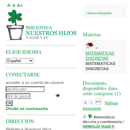
A+
A
A-
Nueva búsqueda
Materias
>
ELIGE IDIOMA
MATEMATICAS
DISCRETAS
MATEMATICAS
DISCRETAS
CONECTARSE
Documents
acceder a su cuenta de usuario
disponibles dans
cette catégorie (
1
)
Refinar
búsqueda
Olvidé mi contraseña
Matemáticas
DIRECCIÓN
discreta y combinatoria
/
GRIMALDI, Ralph P.
Biblioteca Nuestros Hijos