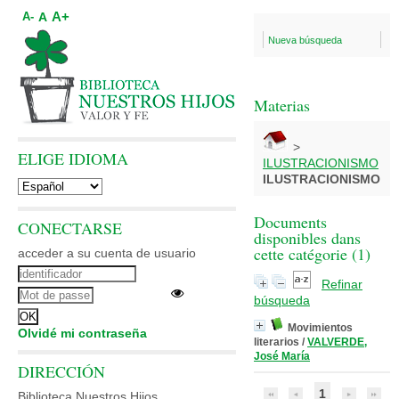
A+
A
A-
Nueva búsqueda
Materias
>
ELIGE IDIOMA
ILUSTRACIONISMO
ILUSTRACIONISMO
Documents
CONECTARSE
disponibles dans
cette catégorie (
1
)
acceder a su cuenta de usuario
Refinar
búsqueda
Movimientos
Olvidé mi contraseña
literarios
/
VALVERDE,
José María
DIRECCIÓN
1
Biblioteca Nuestros Hijos