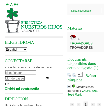
A+
A
A-
Nueva búsqueda
Materias
>
ELIGE IDIOMA
TROVADORES
TROVADORES
Documents
CONECTARSE
disponibles dans
cette catégorie (
1
)
acceder a su cuenta de usuario
Refinar
búsqueda
Movimientos
Olvidé mi contraseña
literarios
/
VALVERDE,
José María
DIRECCIÓN
1
Biblioteca Nuestros Hijos