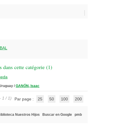
BAL
 dans cette catégorie (
1
)
ueda
 Uruguay
/
GANÓN, Isaac
 1 / 1)
Par page :
25
50
100
200
iblioteca Nuestros Hijos
Buscar en Google
pmb