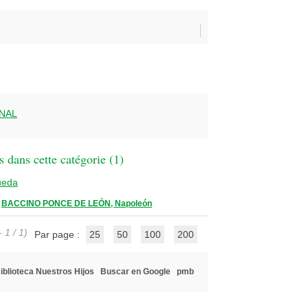
NAL
 dans cette catégorie (
1
)
ueda
/
BACCINO PONCE DE LEÓN, Napoleón
 1 / 1)
Par page :
25
50
100
200
iblioteca Nuestros Hijos
Buscar en Google
pmb