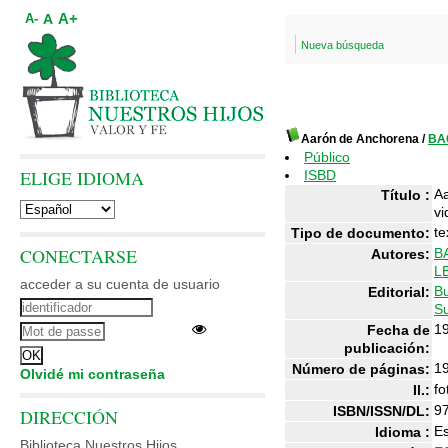
A+
A
A-
Nueva búsqueda
Aarón de Anchorena
/
BA
Público
ELIGE IDIOMA
ISBD
Aa
Título :
vi
te
Tipo de documento:
CONECTARSE
B
Autores:
L
acceder a su cuenta de usuario
Bu
Editorial:
S
1
Fecha de
publicación:
1
Número de páginas:
Olvidé mi contraseña
fo
Il.:
9
ISBN/ISSN/DL:
DIRECCIÓN
Es
Idioma :
Biblioteca Nuestros Hijos