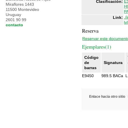
E
Clasificación:
Miraflores 1443
H
11500 Montevideo
P
Uruguay
./
Link:
2601 90 99
lv
contacto
Reserva
Reservar este document
Ejemplares(1)
Código
de
Signatura
barras
E9450
989.5 BACa
L
Enlace hacia otro sitio