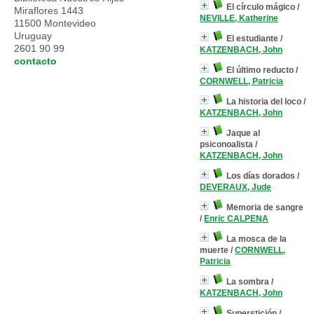
El círculo mágico
/
Miraflores 1443
NEVILLE, Katherine
11500 Montevideo
Uruguay
El estudiante
/
2601 90 99
KATZENBACH, John
contacto
El último reducto
/
CORNWELL, Patricia
La historia del loco
/
KATZENBACH, John
Jaque al
psiconoalista
/
KATZENBACH, John
Los días dorados
/
DEVERAUX, Jude
Memoria de sangre
/
Enric CALPENA
La mosca de la
muerte
/
CORNWELL,
Patricia
La sombra
/
KATZENBACH, John
Superstición
/