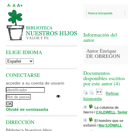
A+
A
A-
Nueva búsqueda
Información del
autor
Autor Enrique
ELIGE IDIOMA
DE OBREGON
Documentos
CONECTARSE
disponibles escritos
por este autor (
4
)
acceder a su cuenta de usuario
Refinar
búsqueda
La columna de
Olvidé mi contraseña
hierro
/
CALDWELL, Taylor
DIRECCIÓN
El hombre que se
esfumó
/
Maj SJÖWALL
Biblioteca Nuestros Hijos