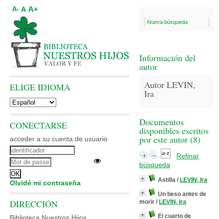
A+
A
A-
Nueva búsqueda
Información del
autor
Autor LEVIN,
ELIGE IDIOMA
Ira
Documentos
CONECTARSE
disponibles escritos
por este autor (
8
)
acceder a su cuenta de usuario
Refinar
búsqueda
Astilla
/
LEVIN, Ira
Olvidé mi contraseña
Un beso antes de
DIRECCIÓN
morir
/
LEVIN, Ira
El cuarto de
Biblioteca Nuestros Hijos