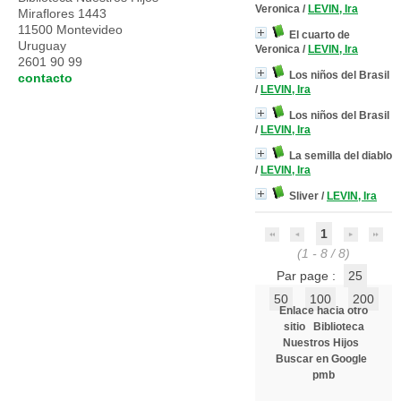
Veronica
/
LEVIN, Ira
Miraflores 1443
11500 Montevideo
El cuarto de
Uruguay
Veronica
/
LEVIN, Ira
2601 90 99
Los niños del Brasil
contacto
/
LEVIN, Ira
Los niños del Brasil
/
LEVIN, Ira
La semilla del diablo
/
LEVIN, Ira
Sliver
/
LEVIN, Ira
1
(1 - 8 / 8)
Par page :
25
50
100
200
Enlace hacia otro
sitio
Biblioteca
Nuestros Hijos
Buscar en Google
pmb