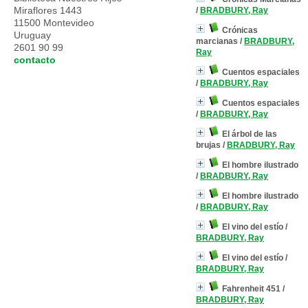
Miraflores 1443
/
BRADBURY, Ray
11500 Montevideo
Crónicas
Uruguay
marcianas
/
BRADBURY,
2601 90 99
Ray
contacto
Cuentos espaciales
/
BRADBURY, Ray
Cuentos espaciales
/
BRADBURY, Ray
El árbol de las
brujas
/
BRADBURY, Ray
El hombre ilustrado
/
BRADBURY, Ray
El hombre ilustrado
/
BRADBURY, Ray
El vino del estío
/
BRADBURY, Ray
El vino del estío
/
BRADBURY, Ray
Fahrenheit 451
/
BRADBURY, Ray