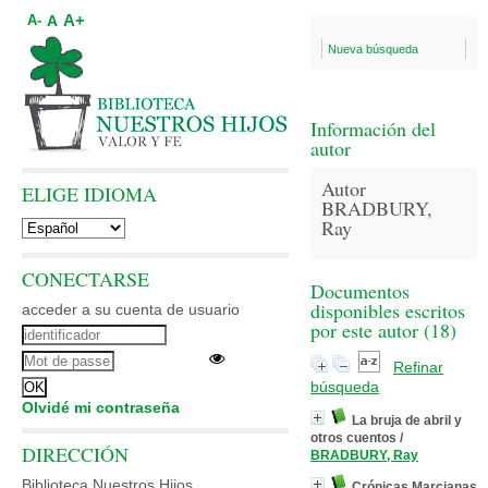
A+
A
A-
Nueva búsqueda
Información del
autor
Autor
ELIGE IDIOMA
BRADBURY,
Ray
CONECTARSE
Documentos
disponibles escritos
acceder a su cuenta de usuario
por este autor (
18
)
Refinar
búsqueda
Olvidé mi contraseña
La bruja de abril y
otros cuentos
/
DIRECCIÓN
BRADBURY, Ray
Biblioteca Nuestros Hijos
Crónicas Marcianas