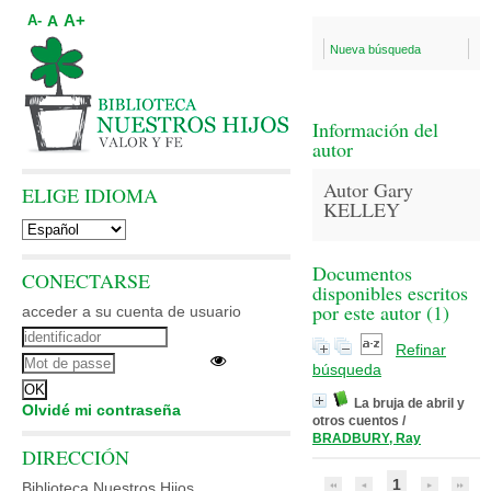
A+
A
A-
Nueva búsqueda
Información del
autor
Autor Gary
ELIGE IDIOMA
KELLEY
Documentos
CONECTARSE
disponibles escritos
por este autor (
1
)
acceder a su cuenta de usuario
Refinar
búsqueda
La bruja de abril y
Olvidé mi contraseña
otros cuentos
/
BRADBURY, Ray
DIRECCIÓN
1
Biblioteca Nuestros Hijos