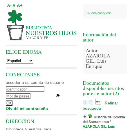
A+
A
A-
Nueva búsqueda
Información del
autor
Autor
ELIGE IDIOMA
AZAROLA
GIL, Luis
Enrique
CONECTARSE
Documentos
acceder a su cuenta de usuario
disponibles escritos
por este autor (
2
)
Refinar
búsqueda
Olvidé mi contraseña
Historia de Colonia
DIRECCIÓN
del Sacramento
/
AZAROLA GIL, Luis
Biblioteca Nuestros Hijos