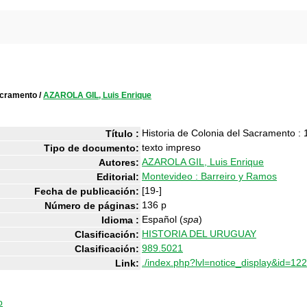
Sacramento
/
AZAROLA GIL, Luis Enrique
Historia de Colonia del Sacramento :
Título :
texto impreso
Tipo de documento:
AZAROLA GIL, Luis Enrique
Autores:
Montevideo : Barreiro y Ramos
Editorial:
[19-]
Fecha de publicación:
136 p
Número de páginas:
Español (
spa
)
Idioma :
HISTORIA DEL URUGUAY
Clasificación:
989.5021
Clasificación:
./index.php?lvl=notice_display&id=12
Link:
o