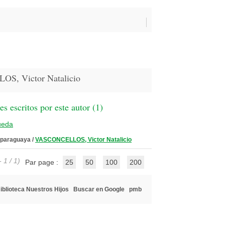
S, Victor Natalicio
 escritos por este autor (
1
)
ueda
a paraguaya
/
VASCONCELLOS, Victor Natalicio
 1 / 1)
Par page :
25
50
100
200
iblioteca Nuestros Hijos
Buscar en Google
pmb