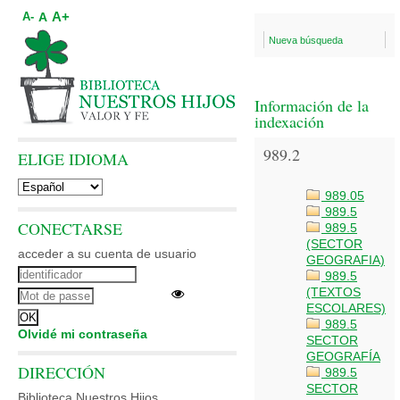
A+
A
A-
Nueva búsqueda
Información de la
indexación
989.2
ELIGE IDIOMA
989.05
989.5
CONECTARSE
989.5
(SECTOR
acceder a su cuenta de usuario
GEOGRAFIA)
989.5
(TEXTOS
ESCOLARES)
989.5
Olvidé mi contraseña
SECTOR
GEOGRAFÍA
DIRECCIÓN
989.5
SECTOR
Biblioteca Nuestros Hijos