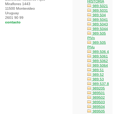
HISTORIA
Miraflores 1443
989.5021
11500 Montevideo
989.5031
Uruguay
989.504
2601 90 99
989.5041
contacto
989.5043
989.5044
989.505
PIVn
989.505
PIVu
989.506 4
989.5061
989.5062
989.5064
989.51
989.52
989.53
989.537.8
989205
989501
989502
989503
989504
989505