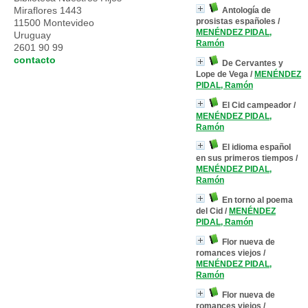
Miraflores 1443
Antología de
prosistas españoles
/
11500 Montevideo
MENÉNDEZ PIDAL,
Uruguay
Ramón
2601 90 99
contacto
De Cervantes y
Lope de Vega
/
MENÉNDEZ
PIDAL, Ramón
El Cid campeador
/
MENÉNDEZ PIDAL,
Ramón
El idioma español
en sus primeros tiempos
/
MENÉNDEZ PIDAL,
Ramón
En torno al poema
del Cid
/
MENÉNDEZ
PIDAL, Ramón
Flor nueva de
romances viejos
/
MENÉNDEZ PIDAL,
Ramón
Flor nueva de
romances viejos
/