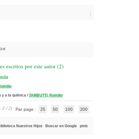
or
 escritos por este autor (
2
)
ueda
omilio
a y a la química
/
TAMBUTTI, Romilio
 2 / 2)
Par page :
25
50
100
200
iblioteca Nuestros Hijos
Buscar en Google
pmb