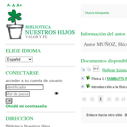
A+
A
A-
Nueva búsqueda
Información del autor
Autor MUÑOZ, Héct
ELIGE IDIOMA
Documentos disponibles
Refinar búsq
CONECTARSE
Física 1
/
TAMBUTTI, R
acceder a su cuenta de usuario
Introducción a la físic
1
(1 -
Olvidé mi contraseña
Enlace hacia otro sitio
B
DIRECCIÓN
Biblioteca Nuestros Hijos