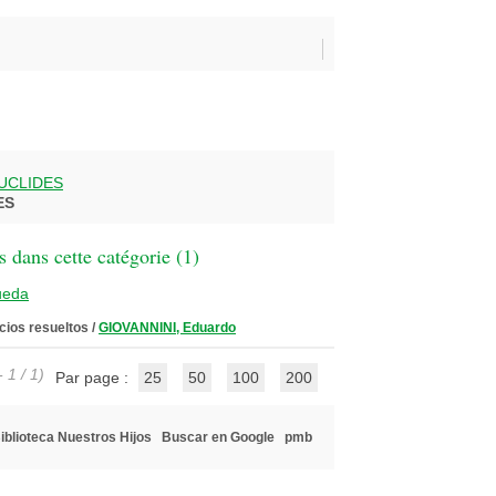
UCLIDES
ES
 dans cette catégorie (
1
)
ueda
icios resueltos
/
GIOVANNINI, Eduardo
 1 / 1)
Par page :
25
50
100
200
iblioteca Nuestros Hijos
Buscar en Google
pmb