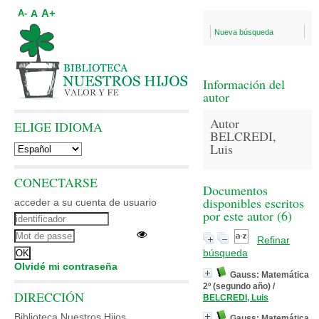
A+
A
A-
Nueva búsqueda
Información del
autor
Autor
ELIGE IDIOMA
BELCREDI,
Luis
CONECTARSE
Documentos
disponibles escritos
acceder a su cuenta de usuario
por este autor (
6
)
Refinar
búsqueda
Olvidé mi contraseña
Gauss: Matemática
2º (segundo año)
/
DIRECCIÓN
BELCREDI, Luis
Biblioteca Nuestros Hijos
Gauss: Matemática