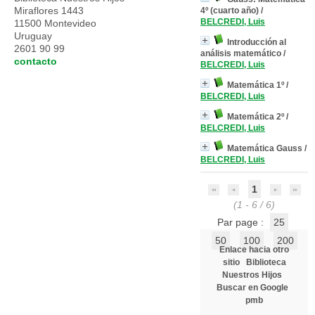
Miraflores 1443
4º (cuarto año)
/
BELCREDI, Luis
11500 Montevideo
Uruguay
Introducción al
2601 90 99
análisis matemático
/
contacto
BELCREDI, Luis
Matemática 1º
/
BELCREDI, Luis
Matemática 2º
/
BELCREDI, Luis
Matemática Gauss
/
BELCREDI, Luis
1
(1 - 6 / 6)
Par page :
25
50
100
200
Enlace hacia otro
sitio
Biblioteca
Nuestros Hijos
Buscar en Google
pmb