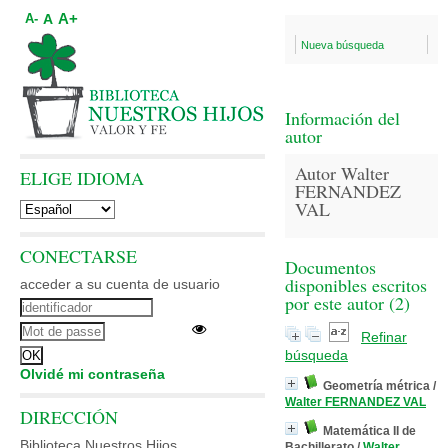
A+
A
A-
Nueva búsqueda
Información del
autor
Autor Walter
ELIGE IDIOMA
FERNANDEZ
VAL
CONECTARSE
Documentos
disponibles escritos
acceder a su cuenta de usuario
por este autor (
2
)
Refinar
búsqueda
Olvidé mi contraseña
Geometría métrica
/
Walter FERNANDEZ VAL
DIRECCIÓN
Matemática II de
Biblioteca Nuestros Hijos
Bachillerato
/
Walter