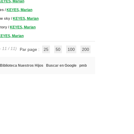
KEYES, Marian
tes
/
KEYES, Marian
the sky
/
KEYES, Marian
story
/
KEYES, Marian
EYES, Marian
- 11 / 11)
Par page :
25
50
100
200
Biblioteca Nuestros Hijos
Buscar en Google
pmb