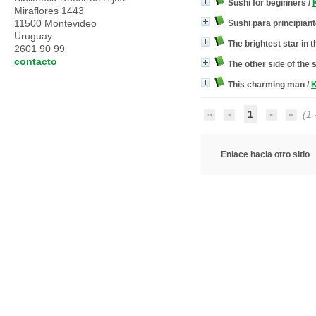
Sushi for beginners
/
Miraflores 1443
11500 Montevideo
Sushi para principian
Uruguay
The brightest star in 
2601 90 99
contacto
The other side of the 
This charming man
/
K
1
(1 
Enlace hacia otro sitio