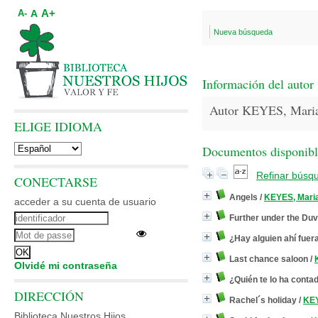
A+
A
A-
Nueva búsqueda
Información del autor
Autor KEYES, Mari
ELIGE IDIOMA
Documentos disponibles
Refinar búsq
CONECTARSE
Angels
/
KEYES, Mari
acceder a su cuenta de usuario
Further under the Duv
¿Hay alguien ahí fuer
Last chance saloon
/
Olvidé mi contraseña
¿Quién te lo ha conta
DIRECCIÓN
Rachel´s holiday
/
KEY
Biblioteca Nuestros Hijos