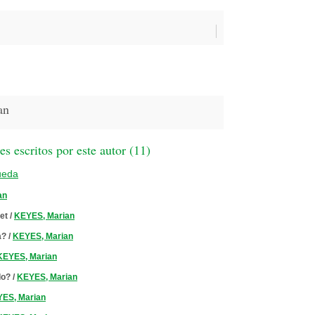
an
 escritos por este autor (
11
)
ueda
an
et
/
KEYES, Marian
a?
/
KEYES, Marian
KEYES, Marian
do?
/
KEYES, Marian
ES, Marian