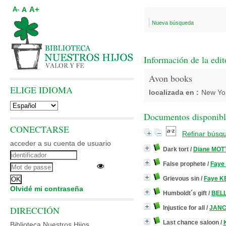
A+
A
A-
Nueva búsqueda
Información de la edit
Avon books
ELIGE IDIOMA
localizada en :
New Yo
Documentos disponibles
CONECTARSE
Refinar búsq
acceder a su cuenta de usuario
Dark tort
/
Diane MOT
False prophete
/
Faye
Grievous sin
/
Faye 
Olvidé mi contraseña
Humboldt´s gift
/
BELL
DIRECCIÓN
Injustice for all
/
JANCE
Last chance saloon
/
Biblioteca Nuestros Hijos