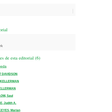
orial
rk
 de esta editorial (
6
)
ueda
T DAVIDSON
 KELLERMAN
KELLERMAN
OW, Saul
, Judith A.
KEYES, Marian