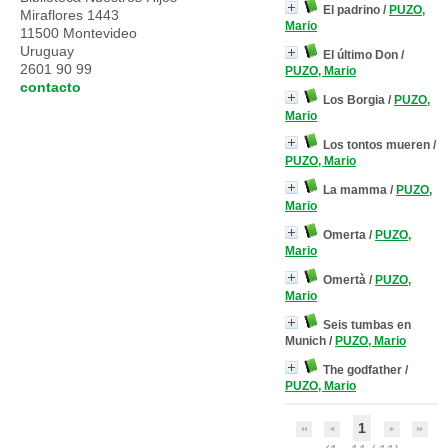
El padrino
/
PUZO,
Miraflores 1443
Mario
11500 Montevideo
Uruguay
El último Don
/
2601 90 99
PUZO, Mario
contacto
Los Borgia
/
PUZO,
Mario
Los tontos mueren
/
PUZO, Mario
La mamma
/
PUZO,
Mario
Omerta
/
PUZO,
Mario
Omertà
/
PUZO,
Mario
Seis tumbas en
Munich
/
PUZO, Mario
The godfather
/
PUZO, Mario
1