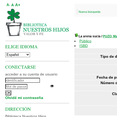
A+
A
A-
Nueva búsqueda
La arena sucia
/
PUZO, Ma
Público
ELIGE IDIOMA
ISBD
Tipo de 
CONECTARSE
acceder a su cuenta de usuario
Fecha de p
Número d
Cl
Olvidé mi contraseña
DIRECCIÓN
Biblioteca Nuestros Hijos