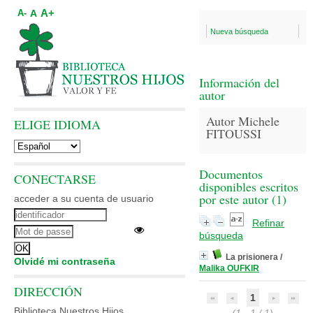
A+
A
A-
Nueva búsqueda
Información del
autor
Autor Michele
ELIGE IDIOMA
FITOUSSI
Documentos
CONECTARSE
disponibles escritos
por este autor (
1
)
acceder a su cuenta de usuario
Refinar
búsqueda
La prisionera
/
Olvidé mi contraseña
Malika OUFKIR
DIRECCIÓN
1
Biblioteca Nuestros Hijos