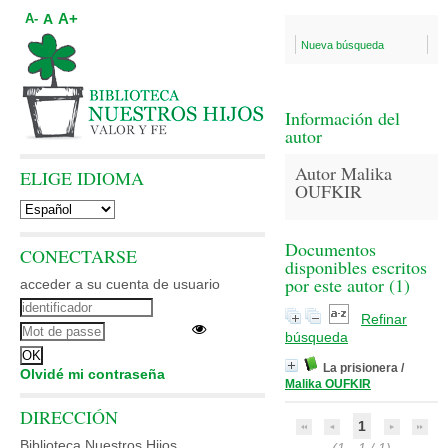
A+
A
A-
Nueva búsqueda
Información del
autor
Autor Malika
ELIGE IDIOMA
OUFKIR
Documentos
CONECTARSE
disponibles escritos
por este autor (
1
)
acceder a su cuenta de usuario
Refinar
búsqueda
La prisionera
/
Olvidé mi contraseña
Malika OUFKIR
DIRECCIÓN
1
Biblioteca Nuestros Hijos