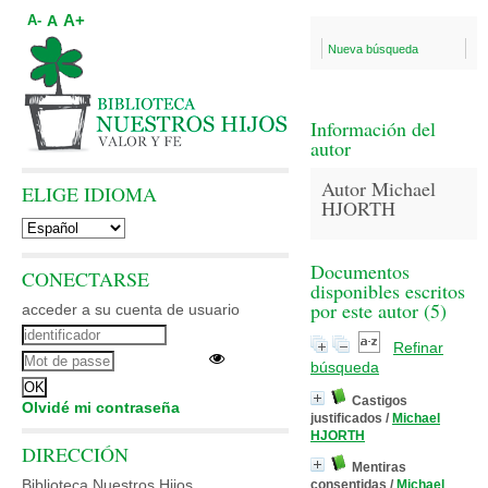
A+
A
A-
Nueva búsqueda
Información del
autor
Autor Michael
ELIGE IDIOMA
HJORTH
Documentos
CONECTARSE
disponibles escritos
por este autor (
5
)
acceder a su cuenta de usuario
Refinar
búsqueda
Castigos
Olvidé mi contraseña
justificados
/
Michael
HJORTH
DIRECCIÓN
Mentiras
Biblioteca Nuestros Hijos
consentidas
/
Michael