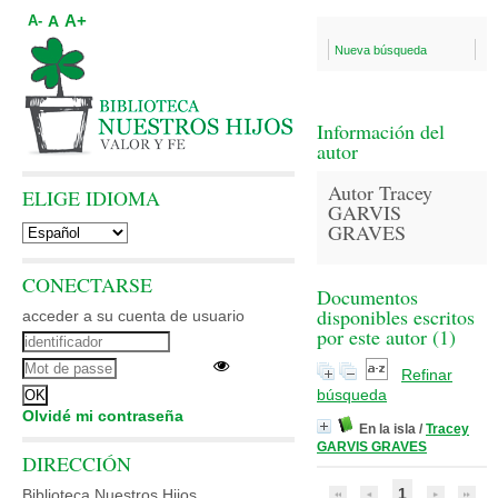
A+
A
A-
Nueva búsqueda
Información del
autor
Autor Tracey
ELIGE IDIOMA
GARVIS
GRAVES
CONECTARSE
Documentos
disponibles escritos
acceder a su cuenta de usuario
por este autor (
1
)
Refinar
búsqueda
Olvidé mi contraseña
En la isla
/
Tracey
GARVIS GRAVES
DIRECCIÓN
1
Biblioteca Nuestros Hijos