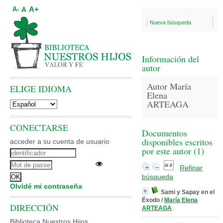
A+
A
A-
Nueva búsqueda
Información del
autor
Autor María
ELIGE IDIOMA
Elena
ARTEAGA
CONECTARSE
Documentos
disponibles escritos
acceder a su cuenta de usuario
por este autor (
1
)
Refinar
búsqueda
Olvidé mi contraseña
Sami y Sapay en el
Éxodo
/
María Elena
DIRECCIÓN
ARTEAGA
Biblioteca Nuestros Hijos